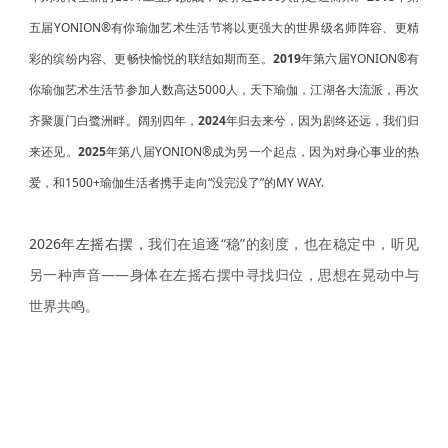
五届YONION®有你瑜伽艺术生活节将以更强大的世界级名师阵容、更精
彩的缤纷内容、更畅快愉悦的联结如期而至。
2019
年第六届YONION®有
你瑜伽艺术生活节参加人数高达5000人，天下瑜伽，江湖各大流派，再次
齐聚厦门白鹭洲畔。阔别四年，
2024
年归去来兮，因为剧终还远，我们归
来还见。
2025
年第八届YONION®成为另一个起点，因为对身心事业的热
爱，和1500+瑜伽生活者携手走向“没完没了”的MY WAY.
2026年左摇右摆，
我们在追逐“稳”的刻度，也在稳定中，听见
另一种声音——身体在左摇右摆中寻找归位，思想在晃动中与
世界共鸣。