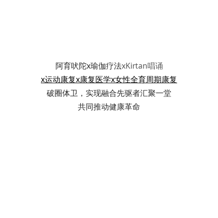
阿育吠陀x瑜伽疗法
xKirtan唱诵
x运动康复x康复医学x女性全育周期康复
破圈体卫，实现融合先驱者汇聚一堂
共同推动健康革命