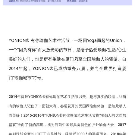
YONION® 有你瑜伽艺术生活节，一场因Yoga而起的Union，
一个“因为有你”而大放光彩的节日，是给予热爱瑜伽/生活/心生
美好的人们，也是所有生活在厦门乃至全国瑜伽人的骄傲。自
2014年起，YONION®已成功举办八届，并向全世界打造厦
门“瑜伽城市”符号。
2014
年首届YONION®有你瑜伽艺术生活节以美、趣与真实的联结，让所
有的瑜伽人记住了：面朝大海，春暖花开的无国界瑜伽体验，是如此动人
而美好！
2015-2016
年YONION®有你瑜伽艺术生活节将“瑜伽人的大自然
盛宴”推向了新的高度，成为目前中国最具备特色的户外瑜伽大会。
2017
年则玩转全新的LOFT工业风挑战，吸引近2000人的远道而来。
2018
年第